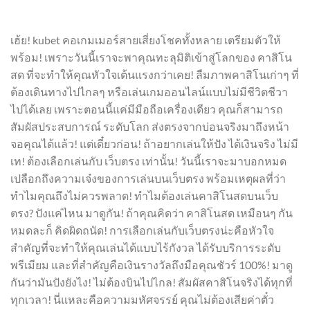
เฮ้ย! kubet คอเกมเมอร์สายเสี่ยงโชคทั้งหลาย เตรียมตัวให้
พร้อม! เพราะวันนี้เราจะพาคุณทะลุมิติเข้าสู่โลกของ คาสิโน
สด ที่จะทำให้คุณหัวใจเต้นแรงกว่าเคย! ลืมภาพคาสิโนเก่าๆ ที่
ต้องเดินทางไปไกลๆ หรือเล่นเกมออนไลน์แบบไม่มีชีวิตชีวา
ไปได้เลย เพราะตอนนี้แค่มีมือถือเครื่องเดียว คุณก็สามารถ
สัมผัสประสบการณ์ ระดับโลก ส่งตรงจากบ่อนจริงมาถึงหน้า
จอคุณได้แล้ว! แต่เดี๋ยวก่อน! ถ้าอยากเล่นให้ปัง ได้เงินจริง ไม่มี
เท! ต้องเลือกเล่นกับ เว็บตรง เท่านั้น! วันนี้เราจะมาบอกหมด
เปลือกถึงความเจ๋งของการเล่นบนเว็บตรง พร้อมเหตุผลที่ว่า
ทำไมคุณถึงไม่ควรพลาด! ทำไมต้องเล่นคาสิโนสดบนเว็บ
ตรง? ปังแค่ไหน มาดูกัน! ถ้าคุณคิดว่า คาสิโนสด เหมือนๆ กัน
หมดละก็ คิดผิดถนัด! การเลือกเล่นกับเว็บตรงน่ะคือหัวใจ
สำคัญที่จะทำให้คุณเล่นได้แบบไร้กังวล ได้รับบริการระดับ
พรีเมียม และที่สำคัญคือเงินรางวัลถึงมือคุณชัวร์ 100%! มาดู
กันว่ามันปังยังไง! ไม่ต้องบินไปไกล! สัมผัสคาสิโนจริงได้ทุกที่
ทุกเวลา! นี่แหละคือความมหัศจรรย์ คุณไม่ต้องเสียค่าตั๋ว