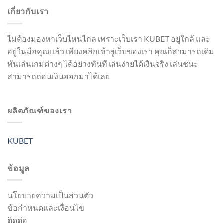
เกี่ยวกับเรา
ไม่ต้องมองหาเว็บไหนไกล เพราะเว็บเรา KUBET อยู่ใกล้ และ
อยู่ในมือคุณแล้ว เพียงคลิกเข้าสู่เว็บของเรา คุณก็สามารถเดิม
พันเล่นเกมต่างๆ ได้อย่างทันที เล่นง่ายได้เงินจริง เล่นชนะ
สามารถถอนเงินออกมาได้เลย
ผลิตภัณฑ์ของเรา
KUBET
ข้อมูล
นโยบายความเป็นส่วนตัว
ข้อกำหนดและเงื่อนไข
ติดต่อ