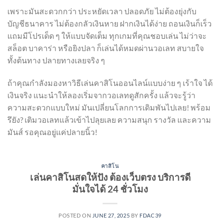
เพราะมันสะดวกกว่า ประหยัดเวลา ปลอดภัย ไม่ต้องยุ่งกับ
บัญชีธนาคาร ไม่ต้องกลัวเงินหาย ฝากเงินได้ง่าย ถอนเงินก็เร็ว
แถมมีโปรเด็ด ๆ ให้แบบจัดเต็ม ทุกเกมที่คุณชอบเล่น ไม่ว่าจะ
สล็อต บาคาร่า หรือยิงปลา ก็เล่นได้หมดผ่านวอเลท สบายใจ
ทั้งต้นทาง ปลายทางเลยจริง ๆ
ถ้าคุณกำลังมองหาวิธีเล่นคาสิโนออนไลน์แบบง่าย ๆ เร้าใจ ได้
เงินจริง แนะนำให้ลองเริ่มจากวอเลทดูสักครั้ง แล้วจะรู้ว่า
ความสะดวกแบบใหม่ มันเปลี่ยนโลกการเดิมพันไปเลย! พร้อม
รึยัง? เติมวอเลทแล้วเข้าไปลุยเลย ความสนุก รางวัล และความ
มันส์ รอคุณอยู่แค่ปลายนิ้ว!
คาสิโน
เล่นคาสิโนสดให้ปัง ต้องเว็บตรง บริการดี
มั่นใจได้ 24 ชั่วโมง
POSTED ON
JUNE 27, 2025
BY
FDAC39