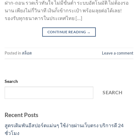
ฝาก-ถอน รวดเร็วทันใจ ไม่มีขั้นต่ำ ระบบอัตโนมัติ ไม่ต้องรอ
นาน เพียงไม่กี่วินาที เงินก็เข้ากระเป๋า พร้อมลุยต่อได้เลย!
รองรับทุกธนาคารในประเทศไทย […]
CONTINUE READING
→
Posted in
สล็อต
Leave a comment
Search
SEARCH
Recent Posts
สูตรเดิมพันอีสปอร์ตแม่นๆ ใช้ง่ายผ่านเว็บตรง บริการดี 24
ชั่วโมง