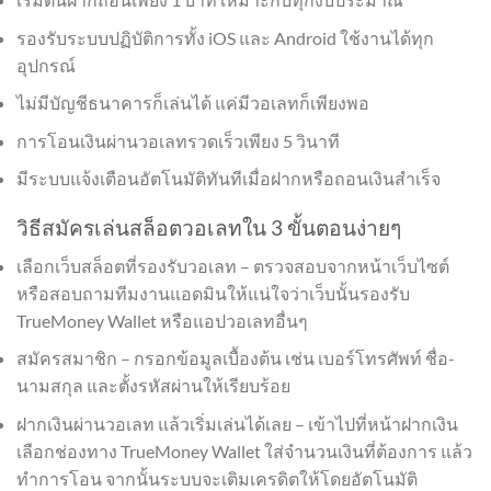
รองรับระบบปฏิบัติการทั้ง iOS และ Android ใช้งานได้ทุก
อุปกรณ์
ไม่มีบัญชีธนาคารก็เล่นได้ แค่มีวอเลทก็เพียงพอ
การโอนเงินผ่านวอเลทรวดเร็วเพียง 5 วินาที
มีระบบแจ้งเตือนอัตโนมัติทันทีเมื่อฝากหรือถอนเงินสำเร็จ
วิธีสมัครเล่นสล็อตวอเลทใน 3 ขั้นตอนง่ายๆ
เลือกเว็บสล็อตที่รองรับวอเลท – ตรวจสอบจากหน้าเว็บไซต์
หรือสอบถามทีมงานแอดมินให้แน่ใจว่าเว็บนั้นรองรับ
TrueMoney Wallet หรือแอปวอเลทอื่นๆ
สมัครสมาชิก – กรอกข้อมูลเบื้องต้น เช่น เบอร์โทรศัพท์ ชื่อ-
นามสกุล และตั้งรหัสผ่านให้เรียบร้อย
ฝากเงินผ่านวอเลท แล้วเริ่มเล่นได้เลย – เข้าไปที่หน้าฝากเงิน
เลือกช่องทาง TrueMoney Wallet ใส่จำนวนเงินที่ต้องการ แล้ว
ทำการโอน จากนั้นระบบจะเติมเครดิตให้โดยอัตโนมัติ