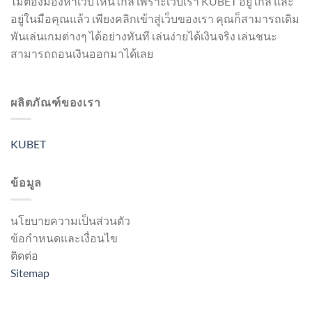
ไม่ต้องมองหาเว็บไหนไกล เพราะเว็บเรา KUBET อยู่ใกล้ และ
อยู่ในมือคุณแล้ว เพียงคลิกเข้าสู่เว็บของเรา คุณก็สามารถเดิม
พันเล่นเกมต่างๆ ได้อย่างทันที เล่นง่ายได้เงินจริง เล่นชนะ
สามารถถอนเงินออกมาได้เลย
ผลิตภัณฑ์ของเรา
KUBET
ข้อมูล
นโยบายความเป็นส่วนตัว
ข้อกำหนดและเงื่อนไข
ติดต่อ
Sitemap