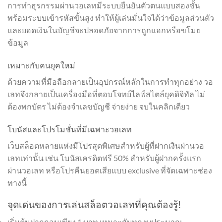
การทำธุรกรรมผ่านวอเลทมีระบบยืนยันตัวตนแบบสองชั้น
พร้อมระบบเข้ารหัสขั้นสูง ทำให้ผู้เล่นมั่นใจได้ว่าข้อมูลส่วนตัว
และยอดเงินในบัญชีจะปลอดภัยจากการถูกแฮกหรือขโมย
ข้อมูล
เหมาะกับคนยุคใหม่
ด้วยความที่มือถือกลายเป็นอุปกรณ์หลักในการทำทุกอย่าง วอ
เลทจึงกลายเป็นเครื่องมือที่ตอบโจทย์ไลฟ์สไตล์ยุคดิจิทัล ไม่
ต้องพกบัตร ไม่ต้องจำเลขบัญชี จ่ายง่าย จบในคลิกเดียว
โบนัสและโปรโมชั่นที่มีเฉพาะวอเลท
เว็บสล็อตหลายแห่งมีโปรสุดพิเศษสำหรับผู้ที่ฝากเงินผ่านวอ
เลทเท่านั้น เช่น โบนัสเครดิตฟรี 50% สำหรับผู้ฝากครั้งแรก
ผ่านวอเลท หรือโปรคืนยอดเสียแบบ exclusive ที่จัดเฉพาะช่อง
ทางนี้
จุดเด่นของการเล่นสล็อตวอเลทที่คุณต้องรู้!
เริ่มต้นฝากถอนเพียง 1 บาท เหมาะกับทุกงบประมาณ