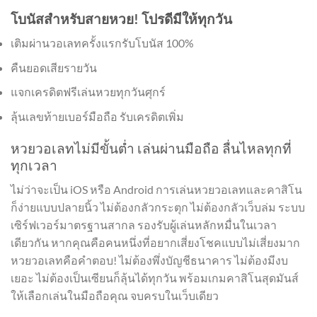
โบนัสสำหรับสายหวย! โปรดีมีให้ทุกวัน
เติมผ่านวอเลทครั้งแรกรับโบนัส 100%
คืนยอดเสียรายวัน
แจกเครดิตฟรีเล่นหวยทุกวันศุกร์
ลุ้นเลขท้ายเบอร์มือถือ รับเครดิตเพิ่ม
หวยวอเลทไม่มีขั้นต่ำ เล่นผ่านมือถือ ลื่นไหลทุกที่
ทุกเวลา
ไม่ว่าจะเป็น iOS หรือ Android การเล่นหวยวอเลทและคาสิโน
ก็ง่ายแบบปลายนิ้ว ไม่ต้องกลัวกระตุก ไม่ต้องกลัวเว็บล่ม ระบบ
เซิร์ฟเวอร์มาตรฐานสากล รองรับผู้เล่นหลักหมื่นในเวลา
เดียวกัน หากคุณคือคนหนึ่งที่อยากเสี่ยงโชคแบบไม่เสี่ยงมาก
หวยวอเลทคือคำตอบ! ไม่ต้องพึ่งบัญชีธนาคาร ไม่ต้องมีงบ
เยอะ ไม่ต้องเป็นเซียนก็ลุ้นได้ทุกวัน พร้อมเกมคาสิโนสุดมันส์
ให้เลือกเล่นในมือถือคุณ จบครบในเว็บเดียว