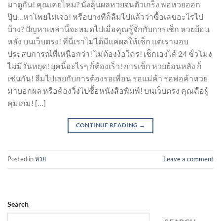
มาดูกัน! คุณเคยไหม? นั่งลุ้นผลหวยจนตัวเกร็ง พอหวยออก
ปุ๊บ…หาโพยไม่เจอ! หรือบางทีก็ลืมไปแล้วว่าซื้อเลขอะไรไป
บ้าง? ปัญหาเหล่านี้จะหมดไปเมื่อคุณรู้จักกับการเช็ก หวยย้อน
หลัง บนเว็บตรง! ที่นี่เราไม่ได้มีแค่ผลให้เช็ก แต่เรามอบ
ประสบการณ์ที่เหนือกว่า! ไม่ต้องง้อใคร! เช็กเองได้ 24 ชั่วโมง
ไม่มีวันหยุด! ยุคนี้อะไรๆ ก็ต้องเร็ว! การเช็ก หวยย้อนหลัง ก็
เช่นกัน! ลืมไปเลยกับการต้องรอเพื่อน รอแม่ค้า รอพ่อค้าหวย
มาบอกผล หรือต้องวิ่งไปซื้อหนังสือพิมพ์! บนเว็บตรง คุณคือผู้
คุมเกม! […]
CONTINUE READING
→
Posted in
หวย
Leave a comment
Search