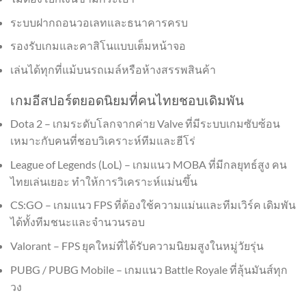
ระบบฝากถอนวอเลทและธนาคารครบ
รองรับเกมและคาสิโนแบบเต็มหน้าจอ
เล่นได้ทุกที่แม้บนรถเมล์หรือห้างสรรพสินค้า
เกมอีสปอร์ตยอดนิยมที่คนไทยชอบเดิมพัน
Dota 2 – เกมระดับโลกจากค่าย Valve ที่มีระบบเกมซับซ้อน
เหมาะกับคนที่ชอบวิเคราะห์ทีมและฮีโร่
League of Legends (LoL) – เกมแนว MOBA ที่มีกลยุทธ์สูง คน
ไทยเล่นเยอะ ทำให้การวิเคราะห์แม่นขึ้น
CS:GO – เกมแนว FPS ที่ต้องใช้ความแม่นและทีมเวิร์ค เดิมพัน
ได้ทั้งทีมชนะและจำนวนรอบ
Valorant – FPS ยุคใหม่ที่ได้รับความนิยมสูงในหมู่วัยรุ่น
PUBG / PUBG Mobile – เกมแนว Battle Royale ที่ลุ้นมันส์ทุก
วง