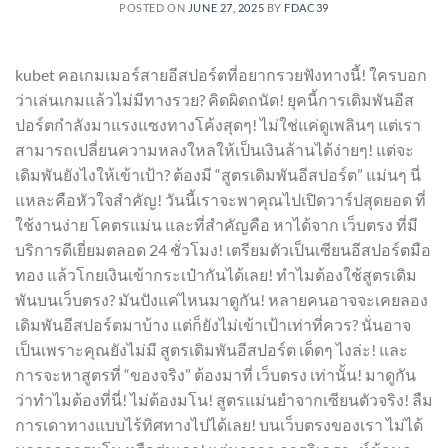
POSTED ON
JUNE 27, 2025
BY
FDAC39
kubet คอเกมเมอร์สายอีสปอร์ตที่อยากรวยฟังทางนี้! ใครบอก
ว่าเล่นเกมแล้วไม่มีทางรวย? คิดผิดถนัด! ยุคนี้การเดิมพันอีส
ปอร์ตกำลังมาแรงแซงทางโค้งสุดๆ! ไม่ใช่แค่ดูเพลินๆ แต่เรา
สามารถเปลี่ยนความหลงใหลให้เป็นเงินล้านได้ง่ายๆ! แต่จะ
เดิมพันยังไงให้เข้าเป้า? ต้องมี “สูตรเดิมพันอีสปอร์ต” แม่นๆ นี่
แหละคือหัวใจสำคัญ! วันนี้เราจะพาคุณไปเปิดวาร์ปสุดยอด ที่
ใช้งานง่าย โคตรแม่น และที่สำคัญคือ หาได้จาก เว็บตรง ที่มี
บริการดีเยี่ยมตลอด 24 ชั่วโมง! เตรียมตัวเป็นเซียนอีสปอร์ตมือ
ทอง แล้วโกยเงินเข้ากระเป๋ากันได้เลย! ทำไมต้องใช้สูตรเดิม
พันบนเว็บตรง? มันปังแค่ไหนมาดูกัน! หลายคนอาจจะเคยลอง
เดิมพันอีสปอร์ตมาบ้าง แต่ก็ยังไม่เข้าเป้าเท่าที่ควร? นั่นอาจ
เป็นเพราะคุณยังไม่มี สูตรเดิมพันอีสปอร์ต เด็ดๆ ไงล่ะ! และ
การจะหาสูตรที่ “ของจริง” ต้องมาที่ เว็บตรง เท่านั้น! มาดูกัน
ว่าทำไมต้องที่นี่! ไม่ต้องมโน! สูตรแม่นยำจากเซียนตัวจริง! ลืม
การเดาทางแบบไร้ทิศทางไปได้เลย! บนเว็บตรงของเรา ไม่ได้