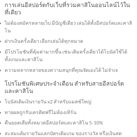
การเล่นอีสปอร์ตกับเว็บที่รวมคาสิโนออนไลน์ไว้ใน
ที่เดียว
ไม่ต้องสมัครหลายเว็บ มีบัญชีเดียว เล่นได้ทั้งอีสปอร์ตและคาสิ
โน
ฝากเงินครั้งเดียว เลือกเล่นได้ทุกหมวด
มีโปรโมชันที่คุ้มค่ามากขึ้น เช่น เติมครั้งเดียวได้โบนัสใช้ได้
ทั้งเกมและคาสิโน
ความหลากหลายของความสนุกที่คุณจัดเองได้ ไม่จำเจ
โปรโมชันพิเศษประจำเดือน สำหรับสายอีสปอร์ต
และคาสิโน
โบนัสเติมเงินรายวัน x2 สำหรับแมตช์ใหญ่
ทายผลถูกรับเครดิตฟรีไม่ต้องเทิร์น
คืนยอดเสียทั้งหมวดอีสปอร์ตและคาสิโน 5-10%
สะสมแต้มรายวันแลกบัตรเติมเกม ของรางวัล หรือเงินสด